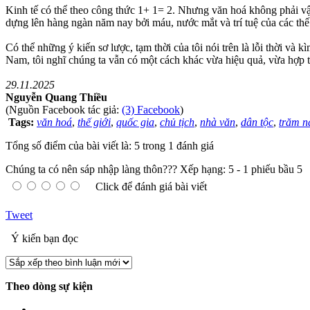
Kinh tế có thể theo công thức 1+ 1= 2. Nhưng văn hoá không phải 
dựng lên hàng ngàn năm nay bởi máu, nước mắt và trí tuệ của các thế
Có thể những ý kiến sơ lược, tạm thời của tôi nói trên là lỗi thời và 
Nam, tôi nghĩ chúng ta vẫn có một cách khác vừa hiệu quả, vừa hợp t
29.11.2025
Nguyễn Quang Thiều
(Nguồn Facebook tác giả:
(3) Facebook
)
Tags:
văn hoá
,
thế giới
,
quốc gia
,
chủ tịch
,
nhà văn
,
dân tộc
,
trăm 
Tổng số điểm của bài viết là: 5 trong 1 đánh giá
Chúng ta có nên sáp nhập làng thôn???
Xếp hạng:
5
-
1
phiếu bầu
5
Click để đánh giá bài viết
Tweet
Ý kiến bạn đọc
Theo dòng sự kiện