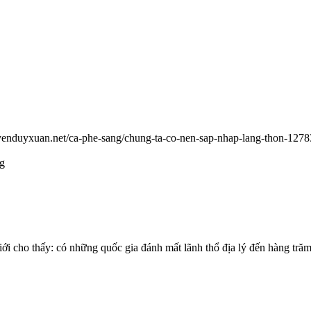
uyenduyxuan.net/ca-phe-sang/chung-ta-co-nen-sap-nhap-lang-thon-1278
ng
giới cho thấy: có những quốc gia đánh mất lãnh thổ địa lý đến hàng tr