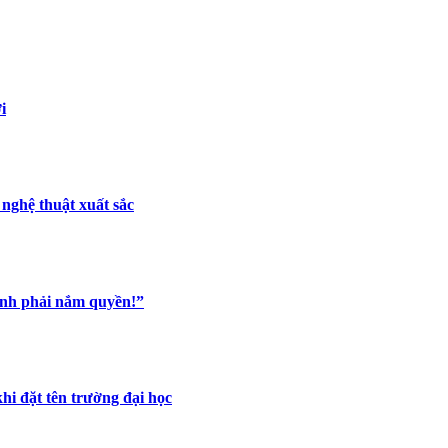
i
nghệ thuật xuất sắc
anh phải nắm quyền!”
khi đặt tên trường đại học