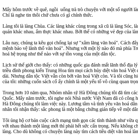
Mấy hôm trước về quê, ngồi uống trà trò chuyện với một số người làng
Chỉ là nghe tin thôi chứ chưa có gì chính thức.
Làng tôi là làng Chùa. Các làng khác cùng trong xã cũ là làng Sóc,
quán khác nhau, ẩm thực khác nhau. Bởi thế có những vẻ đẹp của làn
Lâu nay, chúng ta kêu gọi chống lại sự "xâm lăng văn hoá". Cách 
mệnh bảo vệ lãnh thổ văn hoá". Nhưng với một lý nào đó mà phía T
hoá hệ trọng như thế nào với sự tồn vong của một dân tộc.
Lịch sử thế giới cho thấy: có những quốc gia đánh mất lãnh thổ địa 
triều đình phong kiến Trung Hoa tìm mọi cách hủy diệt văn hoá Việt
dài. Nhưng dân tộc Việt vẫn còn bởi văn hoá Việt còn. Và tôi cũng h
của tôi: những cuốn sách cổ ấy chính là một yếu tố vô cùng quan trọn
Trong hơn 10 năm qua, Nhóm nhân sỹ Hà Đông chúng tôi đã tìm cách m
Quốc. Mấy năm trước, tôi nghe nói Nhà nước Việt Nam đã có công h
Hà Đông chúng tôi làm việc này. Lương tâm và tình yêu văn hoá dâ
nhân tôi nhận thấy: sắc phong là một bằng chứng gián tiếp về một dân
Tôi ủng hộ cơ bản cuộc cách mạng tinh gọn các tỉnh thành như vừa qu
với nhau thành một làng mới thì phải hết sức cẩn trọng. Nếu không c
làng. Cho dù không có chuyện làng này tìm cách tiêu diệt văn hoá là