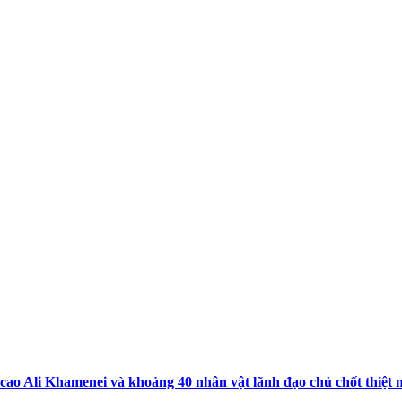
 cao Ali Khamenei và khoảng 40 nhân vật lãnh đạo chủ chốt thiệt