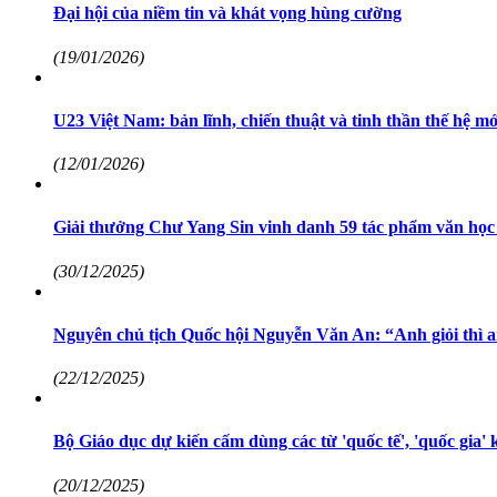
Đại hội của niềm tin và khát vọng hùng cường
(19/01/2026)
U23 Việt Nam: bản lĩnh, chiến thuật và tinh thần thế hệ mớ
(12/01/2026)
Giải thưởng Chư Yang Sin vinh danh 59 tác phẩm văn học 
(30/12/2025)
Nguyên chủ tịch Quốc hội Nguyễn Văn An: “Anh giỏi thì 
(22/12/2025)
Bộ Giáo dục dự kiến cấm dùng các từ 'quốc tế', 'quốc gia' 
(20/12/2025)