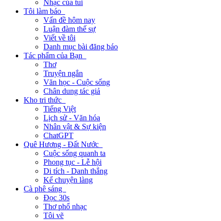
Nhạc của tui
Tôi làm báo
Vấn đề hôm nay
Luận đàm thế sự
Viết về tôi
Danh mục bài đăng báo
Tác phẩm của Bạn
Thơ
Truyện ngắn
Văn học - Cuộc sống
Chân dung tác giả
Kho tri thức
Tiếng Việt
Lịch sử - Văn hóa
Nhân vật & Sự kiện
ChatGPT
Quê Hương - Đất Nước
Cuộc sống quanh ta
Phong tục - Lễ hội
Di tích - Danh thắng
Kể chuyện làng
Cà phê sáng
Đọc 30s
Thơ phổ nhạc
Tôi vẽ