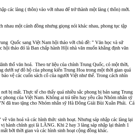
ập các làng ( thôn) vào với nhau để trở thành một làng ( thôn) mới.
cách nhau một cánh đồng nhưng giọng nói khác nhau, phong tục tập
rung Quốc sang Việt Nam hội thảo với chủ đề: " Văn học và sứ
c hội thảo đó là Ban chấp hành Hội nhà văn muốn khẳng định văn
lãnh thổ văn hoá. Theo tư liệu của chính Trung Quốc, có một thời,
ống dưới sự đô hộ của phong kiến Trung Hoa trong một thời gian quá
c bảo vệ các cuốn sách cổ của người Việt như thế. Trong cách nhìn
nơi bị mất. Thực tế cho thấy quá nhiều sắc phong bị bán sang Trung
c phong của Việt Nam. Không ai trả tiền hay yêu cầu Nhóm nhân sỹ
X VN đã trao tặng cho Nhóm nhân sỹ Hà Đông Giải Bùi Xuân Phái. Cá
 về văn hoá và các hình thức sinh hoạt. Nhưng sáp nhập các làng lại
 vị hành chính gọi là LÀNG. Khi 2 hay 3 làng sáp nhập lại thành 1
mất bởi thời gian và các hình sinh hoạt cộng đồng khác.