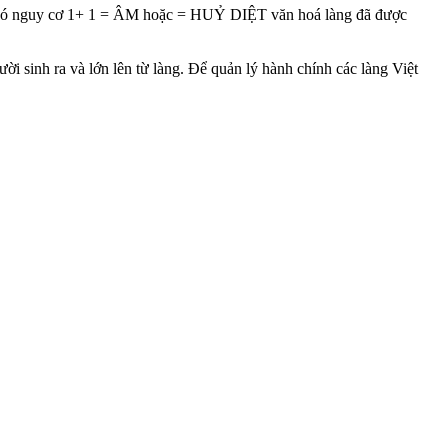
mà có nguy cơ 1+ 1 = ÂM hoặc = HUỶ DIỆT văn hoá làng đã được
ười sinh ra và lớn lên từ làng. Để quản lý hành chính các làng Việt