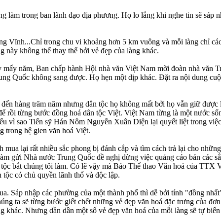
 làm trong ban lãnh đạo địa phương. Họ lo lắng khi nghe tin sẽ sáp nh
 làng Vĩnh...Chỉ trong chu vi khoảng hơn 5 km vuông và mỗi làng chỉ 
g này không thể thay thế bởi vẻ đẹp của làng khác.
đây mấy năm, Ban chấp hành Hội nhà văn Việt Nam mời đoàn nhà văn T
rung Quốc không sang được. Họ hẹn một dịp khác. Đặt ra nội dung cuộ
lý đến hàng trăm năm nhưng dân tộc họ không mất bởi họ vẫn giữ được 
 để rồi từng bước đồng hoá dân tộc Việt. Việt Nam từng là một nước s
iểu vì sao Tiến sỹ Hán Nôm Nguyễn Xuân Diện lại quyết liệt trong việ
g trong hệ gien văn hoá Việt.
ua lại rất nhiều sắc phong bị đánh cắp và tìm cách trả lại cho những 
àm gửi Nhà nước Trung Quốc đề nghị dừng việc quảng cáo bán các sắ
n tộc bắt chúng tôi làm. Có lẽ vậy mà Báo Thể thao Văn hoá của TT
 tộc có chủ quyền lãnh thổ và độc lập.
a. Sáp nhập các phường của một thành phố thì dễ bởi tính "đồng nhất"
húng ta sẽ từng bước giết chết những vẻ đẹp văn hoá đặc trưng của đơn
ng khác. Nhưng dần dần một số vẻ đẹp văn hoá của mỗi làng sẽ tự biến 