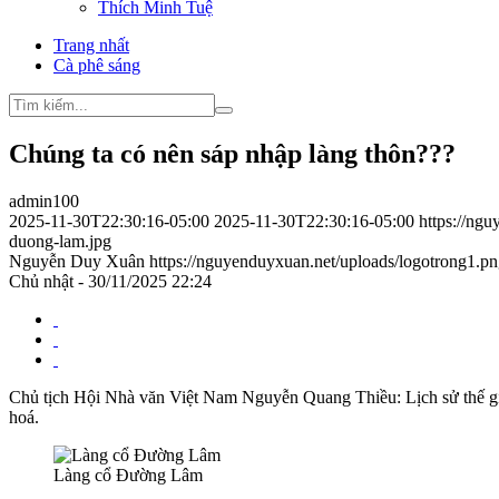
Thích Minh Tuệ
Trang nhất
Cà phê sáng
Chúng ta có nên sáp nhập làng thôn???
admin100
2025-11-30T22:30:16-05:00
2025-11-30T22:30:16-05:00
https://ng
duong-lam.jpg
Nguyễn Duy Xuân
https://nguyenduyxuan.net/uploads/logotrong1.p
Chủ nhật - 30/11/2025 22:24
Chủ tịch Hội Nhà văn Việt Nam Nguyễn Quang Thiều:
Lịch sử thế 
hoá.
Làng cổ Đường Lâm