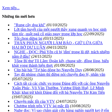
Xem tiếp...
Những tin mới hơn
"Rung cây dọa khỉ"
(01/10/2025)
Lời tâm huyết của một người thầy xung quanh vụ học sinh
túm tóc, quật ngã cô giáo ngay trong lớp học
(22/09/2025)
Tôi chọn dừng lại
(03/11/2025)
THÂN PHẬN NGƯỜI LÀM BÁO - GIỮ LỬA GIỮA
HAI BỜ DƯ LUẬN
(04/11/2025)
NGHE - ĐỌC: Phú Yên cũ bị 'dìm' trong lũ dữ, trách nhiệm
nằm ở đâu?
(24/11/2025)
Tổng Bí thư Tô Lâm: Đoàn kết, chung sức, đồng lòng, biến
khát vọng thành hiện thực
(01/09/2025)
Clip bài hát "Tự hào dòng họ Nguyễn Duy
(28/08/2025)
Tay đã nhúng chàm thì đừng nói chuyện đạo lý, nhân văn
(05/07/2025)
Cách tất cả các chức vụ trong Đảng đối với các ông Nguyễn
Xuân Phúc, Võ Văn Thưởng, Vương Đình Huệ, Lê Minh
Khái; khai trừ khỏi Đảng đối với bà Nguyễn Thị Kim Tiến
(19/07/2025)
Chuyện mắc lỗi của VTV
(24/07/2025)
Chương trình trên VTV lại mắc lỗi
(10/08/2025)
Nghe đọc: Vì sao chậm giải cứu hàng nghìn người kẹt ở rốn