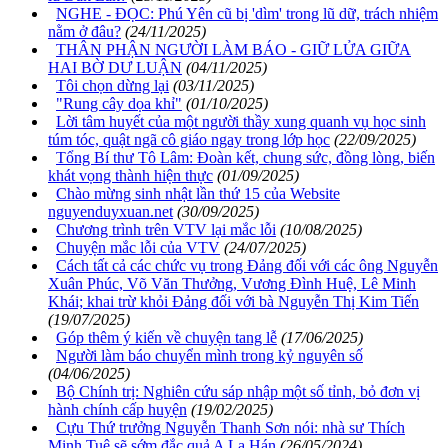
NGHE - ĐỌC: Phú Yên cũ bị 'dìm' trong lũ dữ, trách nhiệm
nằm ở đâu?
(24/11/2025)
THÂN PHẬN NGƯỜI LÀM BÁO - GIỮ LỬA GIỮA
HAI BỜ DƯ LUẬN
(04/11/2025)
Tôi chọn dừng lại
(03/11/2025)
"Rung cây dọa khỉ"
(01/10/2025)
Lời tâm huyết của một người thầy xung quanh vụ học sinh
túm tóc, quật ngã cô giáo ngay trong lớp học
(22/09/2025)
Tổng Bí thư Tô Lâm: Đoàn kết, chung sức, đồng lòng, biến
khát vọng thành hiện thực
(01/09/2025)
Chào mừng sinh nhật lần thứ 15 của Website
nguyenduyxuan.net
(30/09/2025)
Chương trình trên VTV lại mắc lỗi
(10/08/2025)
Chuyện mắc lỗi của VTV
(24/07/2025)
Cách tất cả các chức vụ trong Đảng đối với các ông Nguyễn
Xuân Phúc, Võ Văn Thưởng, Vương Đình Huệ, Lê Minh
Khái; khai trừ khỏi Đảng đối với bà Nguyễn Thị Kim Tiến
(19/07/2025)
Góp thêm ý kiến về chuyện tang lễ
(17/06/2025)
Người làm báo chuyển mình trong kỷ nguyên số
(04/06/2025)
Bộ Chính trị: Nghiên cứu sáp nhập một số tỉnh, bỏ đơn vị
hành chính cấp huyện
(19/02/2025)
Cựu Thứ trưởng Nguyễn Thanh Sơn nói: nhà sư Thích
Minh Tuệ sẽ sớm đắc quả A La Hán
(26/05/2024)