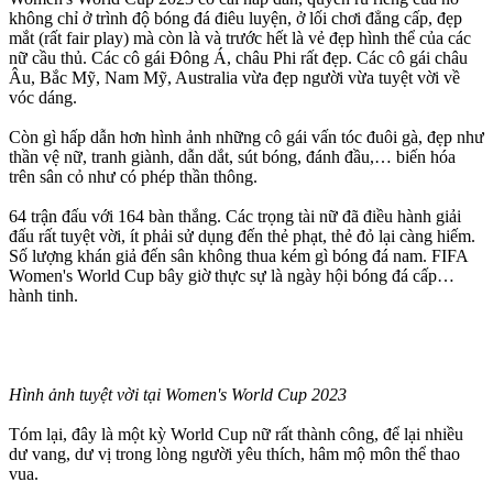
không chỉ ở trình độ bóng đá điêu luyện, ở lối chơi đẳng cấp, đẹp
mắt (rất fair play) mà còn là và trước hết là vẻ đẹp hình thể của các
nữ cầu thủ. Các cô gái Đông Á, châu Phi rất đẹp. Các cô gái châu
Âu, Bắc Mỹ, Nam Mỹ, Australia vừa đẹp người vừa tuyệt vời về
vóc dáng.
Còn gì hấp dẫn hơn hình ảnh những cô gái vấn tóc đuôi gà, đẹp như
thần vệ nữ, tranh giành, dẫn dắt, sút bóng, đánh đầu,… biến hóa
trên sân cỏ như có phép thần thông.
64 trận đấu với 164 bàn thắng. Các trọng tài nữ đã điều hành giải
đấu rất tuyệt vời, ít phải sử dụng đến thẻ phạt, thẻ đỏ lại càng hiếm.
Số lượng khán giả đến sân không thua kém gì bóng đá nam. FIFA
Women's World Cup bây giờ thực sự là ngày hội bóng đá cấp…
hành tinh.
Hình ảnh tuyệt vời tại Women's World Cup 2023
Tóm lại, đây là một kỳ World Cup nữ rất thành công, để lại nhiều
dư vang, dư vị trong lòng người yêu thích, hâm mộ môn thể thao
vua.