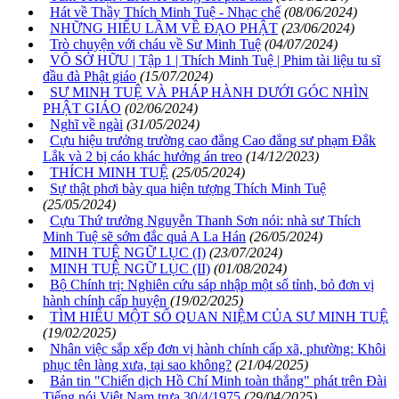
Hát về Thầy Thích Minh Tuệ - Nhạc chế
(08/06/2024)
NHỮNG HIỂU LẦM VỀ ĐẠO PHẬT
(23/06/2024)
Trò chuyện với cháu về Sư Minh Tuệ
(04/07/2024)
VÔ SỞ HỮU | Tập 1 | Thích Minh Tuệ | Phim tài liệu tu sĩ
đầu đà Phật giáo
(15/07/2024)
SƯ MINH TUỆ VÀ PHÁP HÀNH DƯỚI GÓC NHÌN
PHẬT GIÁO
(02/06/2024)
Nghĩ về ngài
(31/05/2024)
Cựu hiệu trưởng trường cao đẳng Cao đẳng sư phạm Đắk
Lắk và 2 bị cáo khác hưởng án treo
(14/12/2023)
THÍCH MINH TUỆ
(25/05/2024)
Sự thật phơi bày qua hiện tượng Thích Minh Tuệ
(25/05/2024)
Cựu Thứ trưởng Nguyễn Thanh Sơn nói: nhà sư Thích
Minh Tuệ sẽ sớm đắc quả A La Hán
(26/05/2024)
MINH TUỆ NGỮ LỤC (I)
(23/07/2024)
MINH TUỆ NGỮ LỤC (II)
(01/08/2024)
Bộ Chính trị: Nghiên cứu sáp nhập một số tỉnh, bỏ đơn vị
hành chính cấp huyện
(19/02/2025)
TÌM HIỂU MỘT SỐ QUAN NIỆM CỦA SƯ MINH TUỆ
(19/02/2025)
Nhân việc sắp xếp đơn vị hành chính cấp xã, phường: Khôi
phục tên làng xưa, tại sao không?
(21/04/2025)
Bản tin "Chiến dịch Hồ Chí Minh toàn thắng" phát trên Đài
Tiếng nói Việt Nam trưa 30/4/1975
(29/04/2025)