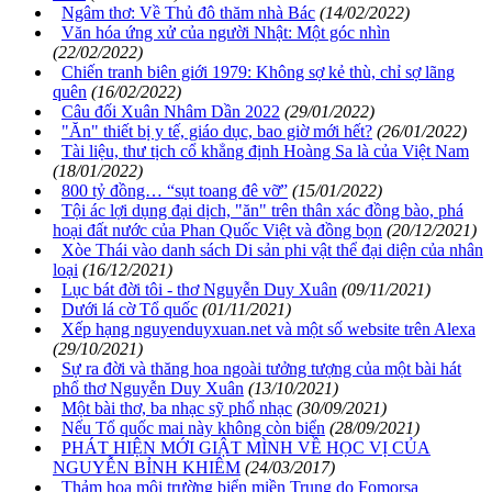
Ngâm thơ: Về Thủ đô thăm nhà Bác
(14/02/2022)
Văn hóa ứng xử của người Nhật: Một góc nhìn
(22/02/2022)
Chiến tranh biên giới 1979: Không sợ kẻ thù, chỉ sợ lãng
quên
(16/02/2022)
Câu đối Xuân Nhâm Dần 2022
(29/01/2022)
"Ăn" thiết bị y tế, giáo dục, bao giờ mới hết?
(26/01/2022)
Tài liệu, thư tịch cổ khẳng định Hoàng Sa là của Việt Nam
(18/01/2022)
800 tỷ đồng… “sụt toang đê vỡ”
(15/01/2022)
Tội ác lợi dụng đại dịch, "ăn" trên thân xác đồng bào, phá
hoại đất nước của Phan Quốc Việt và đồng bọn
(20/12/2021)
Xòe Thái vào danh sách Di sản phi vật thể đại diện của nhân
loại
(16/12/2021)
Lục bát đời tôi - thơ Nguyễn Duy Xuân
(09/11/2021)
Dưới lá cờ Tổ quốc
(01/11/2021)
Xếp hạng nguyenduyxuan.net và một số website trên Alexa
(29/10/2021)
Sự ra đời và thăng hoa ngoài tưởng tượng của một bài hát
phổ thơ Nguyễn Duy Xuân
(13/10/2021)
Một bài thơ, ba nhạc sỹ phổ nhạc
(30/09/2021)
Nếu Tổ quốc mai này không còn biển
(28/09/2021)
PHÁT HIỆN MỚI GIẬT MÌNH VỀ HỌC VỊ CỦA
NGUYỄN BỈNH KHIÊM
(24/03/2017)
Thảm hoạ môi trường biển miền Trung do Fomorsa