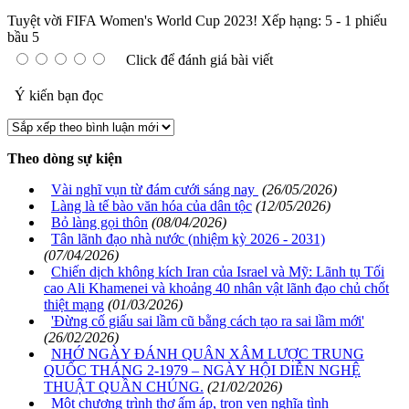
Tuyệt vời FIFA Women's World Cup 2023!
Xếp hạng:
5
-
1
phiếu
bầu
5
Click để đánh giá bài viết
Ý kiến bạn đọc
Theo dòng sự kiện
Vài nghĩ vụn từ đám cưới sáng nay
(26/05/2026)
Làng là tế bào văn hóa của dân tộc
(12/05/2026)
Bỏ làng gọi thôn
(08/04/2026)
Tân lãnh đạo nhà nước (nhiệm kỳ 2026 - 2031)
(07/04/2026)
Chiến dịch không kích Iran của Israel và Mỹ: Lãnh tụ Tối
cao Ali Khamenei và khoảng 40 nhân vật lãnh đạo chủ chốt
thiệt mạng
(01/03/2026)
'Đừng cố giấu sai lầm cũ bằng cách tạo ra sai lầm mới'
(26/02/2026)
NHỚ NGÀY ĐÁNH QUÂN XÂM LƯỢC TRUNG
QUỐC THÁNG 2-1979 – NGÀY HỘI DIỄN NGHỆ
THUẬT QUẦN CHÚNG.
(21/02/2026)
Một chương trình thơ ấm áp, trọn vẹn nghĩa tình