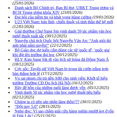
(25/01/2026)
Danh sách Bộ Chính trị, Ban Bí thư, UBKT Trung ương và
BCH Trung ương khóa XIV
(23/01/2026)
Đại hội của niềm tin và khát vọng hùng cường
(19/01/2026)
U23 Việt Nam: bản lĩnh, chiến thuật và tinh thần thế hệ mới
(12/01/2026)
Giải thưởng Chư Yang Sin vinh danh 59 tác phẩm văn học
nghệ thuật xuất sắc
(30/12/2025)
Nguyên chủ tịch Quốc hội Nguyễn Văn An: “Anh giỏi thì
anh phải nắm quyền!”
(22/12/2025)
Bộ Giáo dục dự kiến cấm dùng các từ 'quốc tế', 'quốc gia'
khi đặt tên trường đại học
(20/12/2025)
HLV Kim Sang Sik đi vào lịch sử bóng đá Đông Nam Á
(18/12/2025)
Cực sốc: Tuyển nữ Việt Nam bị trọng tài cướp trắng trợn
bàn thắng hợp lệ
(17/12/2025)
Vụ sai phạm chi trả tiền A80 cho sinh viên: Khởi tố hiệu
trưởng Trường CĐ Du lịch Hà Nội
(16/12/2025)
Hãy để hồn của những ngôi làng được yên
(05/12/2025)
Vinh danh 50 tác phẩm văn học nghệ thuật tiêu biểu
(02/12/2025)
Chúng ta có nên sáp nhập làng thôn???
(30/11/2025)
“Đột quỵ 5.0”
(28/11/2025)
Nghe đọc: Vì sao chậm giải cứu hàng nghìn người kẹt ở rốn
lũ Đăk Lăk?
(25/11/2025)