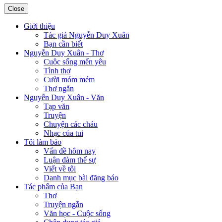
Close
Giới thiệu
Tác giả Nguyễn Duy Xuân
Bạn cần biết
Nguyễn Duy Xuân - Thơ
Cuộc sống mến yêu
Tình thơ
Cười móm mém
Thơ ngắn
Nguyễn Duy Xuân - Văn
Tạp văn
Truyện
Chuyện các cháu
Nhạc của tui
Tôi làm báo
Vấn đề hôm nay
Luận đàm thế sự
Viết về tôi
Danh mục bài đăng báo
Tác phẩm của Bạn
Thơ
Truyện ngắn
Văn học - Cuộc sống