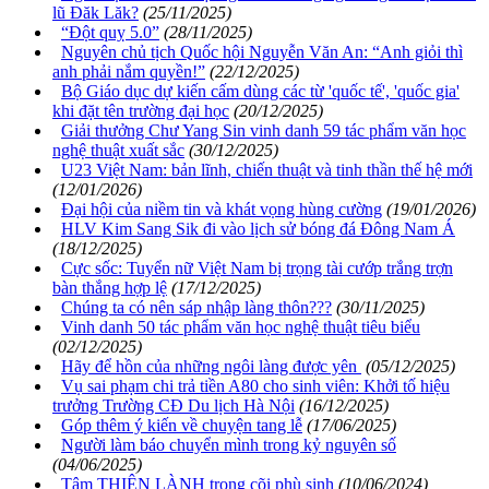
lũ Đăk Lăk?
(25/11/2025)
“Đột quỵ 5.0”
(28/11/2025)
Nguyên chủ tịch Quốc hội Nguyễn Văn An: “Anh giỏi thì
anh phải nắm quyền!”
(22/12/2025)
Bộ Giáo dục dự kiến cấm dùng các từ 'quốc tế', 'quốc gia'
khi đặt tên trường đại học
(20/12/2025)
Giải thưởng Chư Yang Sin vinh danh 59 tác phẩm văn học
nghệ thuật xuất sắc
(30/12/2025)
U23 Việt Nam: bản lĩnh, chiến thuật và tinh thần thế hệ mới
(12/01/2026)
Đại hội của niềm tin và khát vọng hùng cường
(19/01/2026)
HLV Kim Sang Sik đi vào lịch sử bóng đá Đông Nam Á
(18/12/2025)
Cực sốc: Tuyển nữ Việt Nam bị trọng tài cướp trắng trợn
bàn thắng hợp lệ
(17/12/2025)
Chúng ta có nên sáp nhập làng thôn???
(30/11/2025)
Vinh danh 50 tác phẩm văn học nghệ thuật tiêu biểu
(02/12/2025)
Hãy để hồn của những ngôi làng được yên
(05/12/2025)
Vụ sai phạm chi trả tiền A80 cho sinh viên: Khởi tố hiệu
trưởng Trường CĐ Du lịch Hà Nội
(16/12/2025)
Góp thêm ý kiến về chuyện tang lễ
(17/06/2025)
Người làm báo chuyển mình trong kỷ nguyên số
(04/06/2025)
Tâm THIỆN LÀNH trong cõi phù sinh
(10/06/2024)