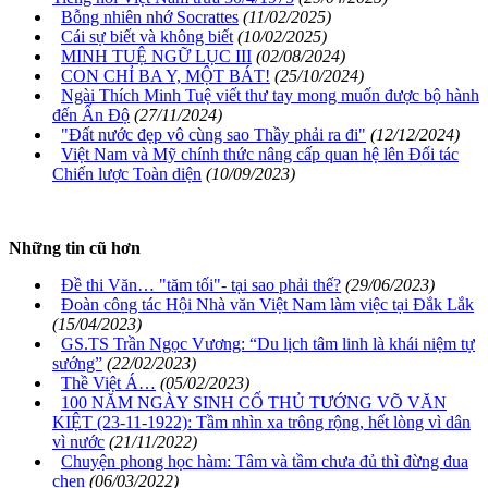
Bỗng nhiên nhớ Socrattes
(11/02/2025)
Cái sự biết và không biết
(10/02/2025)
MINH TUỆ NGỮ LỤC III
(02/08/2024)
CON CHỈ BA Y, MỘT BÁT!
(25/10/2024)
Ngài Thích Minh Tuệ viết thư tay mong muốn được bộ hành
đến Ấn Độ
(27/11/2024)
"Đất nước đẹp vô cùng sao Thầy phải ra đi"
(12/12/2024)
Việt Nam và Mỹ chính thức nâng cấp quan hệ lên Đối tác
Chiến lược Toàn diện
(10/09/2023)
Những tin cũ hơn
Đề thi Văn… "tăm tối"- tại sao phải thế?
(29/06/2023)
Đoàn công tác Hội Nhà văn Việt Nam làm việc tại Đắk Lắk
(15/04/2023)
GS.TS Trần Ngọc Vương: “Du lịch tâm linh là khái niệm tự
sướng”
(22/02/2023)
Thề Việt Á…
(05/02/2023)
100 NĂM NGÀY SINH CỐ THỦ TƯỚNG VÕ VĂN
KIỆT (23-11-1922): Tầm nhìn xa trông rộng, hết lòng vì dân
vì nước
(21/11/2022)
Chuyện phong học hàm: Tâm và tầm chưa đủ thì đừng đua
chen
(06/03/2022)