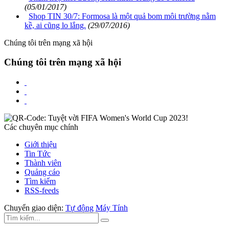
(05/01/2017)
Shop TIN 30/7: Formosa là một quả bom môi trường nằm
kề, ai cũng lo lắng.
(29/07/2016)
Chúng tôi trên mạng xã hội
Chúng tôi trên mạng xã hội
Các chuyên mục chính
Giới thiệu
Tin Tức
Thành viên
Quảng cáo
Tìm kiếm
RSS-feeds
Chuyển giao diện:
Tự động
Máy Tính