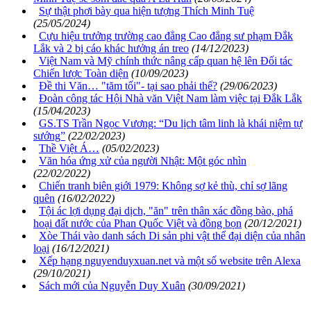
Sự thật phơi bày qua hiện tượng Thích Minh Tuệ
(25/05/2024)
Cựu hiệu trưởng trường cao đẳng Cao đẳng sư phạm Đắk
Lắk và 2 bị cáo khác hưởng án treo
(14/12/2023)
Việt Nam và Mỹ chính thức nâng cấp quan hệ lên Đối tác
Chiến lược Toàn diện
(10/09/2023)
Đề thi Văn… "tăm tối"- tại sao phải thế?
(29/06/2023)
Đoàn công tác Hội Nhà văn Việt Nam làm việc tại Đắk Lắk
(15/04/2023)
GS.TS Trần Ngọc Vương: “Du lịch tâm linh là khái niệm tự
sướng”
(22/02/2023)
Thề Việt Á…
(05/02/2023)
Văn hóa ứng xử của người Nhật: Một góc nhìn
(22/02/2022)
Chiến tranh biên giới 1979: Không sợ kẻ thù, chỉ sợ lãng
quên
(16/02/2022)
Tội ác lợi dụng đại dịch, "ăn" trên thân xác đồng bào, phá
hoại đất nước của Phan Quốc Việt và đồng bọn
(20/12/2021)
Xòe Thái vào danh sách Di sản phi vật thể đại diện của nhân
loại
(16/12/2021)
Xếp hạng nguyenduyxuan.net và một số website trên Alexa
(29/10/2021)
Sách mới của Nguyễn Duy Xuân
(30/09/2021)