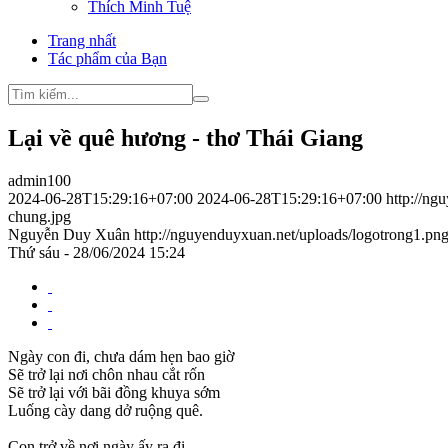
Thích Minh Tuệ
Trang nhất
Tác phẩm của Bạn
Lại về quê hương - thơ Thái Giang
admin100
2024-06-28T15:29:16+07:00
2024-06-28T15:29:16+07:00
http://ng
chung.jpg
Nguyễn Duy Xuân
http://nguyenduyxuan.net/uploads/logotrong1.pn
Thứ sáu - 28/06/2024 15:24
Ngày con đi, chưa dám hẹn bao giờ
Sẽ trở lại nơi chôn nhau cắt rốn
Sẽ trở lại với bãi đồng khuya sớm
Luống cày dang dở ruộng quê.
Con trở về nơi ngày ấy ra đi