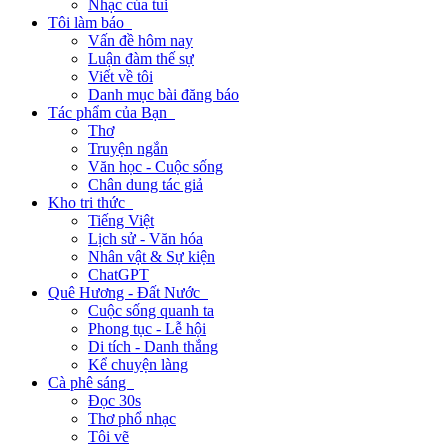
Nhạc của tui
Tôi làm báo
Vấn đề hôm nay
Luận đàm thế sự
Viết về tôi
Danh mục bài đăng báo
Tác phẩm của Bạn
Thơ
Truyện ngắn
Văn học - Cuộc sống
Chân dung tác giả
Kho tri thức
Tiếng Việt
Lịch sử - Văn hóa
Nhân vật & Sự kiện
ChatGPT
Quê Hương - Đất Nước
Cuộc sống quanh ta
Phong tục - Lễ hội
Di tích - Danh thắng
Kể chuyện làng
Cà phê sáng
Đọc 30s
Thơ phổ nhạc
Tôi vẽ