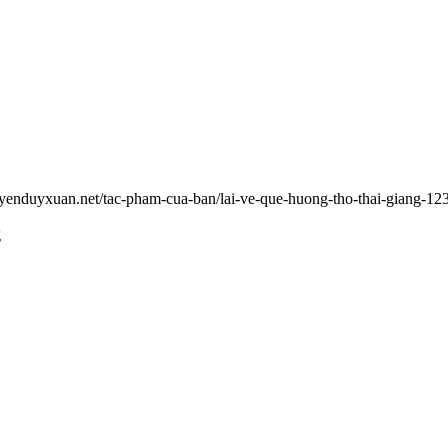
uyenduyxuan.net/tac-pham-cua-ban/lai-ve-que-huong-tho-thai-giang-12
g