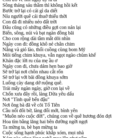
Sông tháng sáu thầm thì không hồi kết
Bước trở lại có cái gì da diết
Níu người quê cái thuở thiếu thời
Con đã đi nhiều nẻo đất trời
Đâu cũng có những điều gợi con nán lại
Biển, sông, núi và bạt ngàn đồng bãi
Cho con rộng dài tầm mắt dõi nhìn
Ngày con đi: đồng khô nẻ chân chim
Nắng và gió lào, thổi cuồng cùng bom Mỹ
Mỏi tiếng chim khuya, vẫn ngọt ngào chùm khế
Khản đặc lời ru của mẹ ầu ơ
Ngày con đi, chưa dám hẹn bao giờ
Sẽ trở lại nơi chôn nhau cắt rốn
Sẽ trở lại với bãi đồng khuya sớm
Luống cày dang dở ruộng quê.
Trải mấy ngàn ngày, giờ con lại về
Chốn xưa đây rồi, làng Dừa yêu dấu
Nơi "Tình quê bến đậu"
Nơi ông bà đã về cõi Tổ Tiên
Cầu nối đôi bờ, làng đổi mới, bình yên
"Muôn nẻo cuộc đời", chúng con về quê hương đón đợi
Hoa tím bằng lăng hai bên đường ngời ngợi
Ta mừng ta, bè bạn mừng ta
Cuộc sống hạnh phúc khắp xóm, mọi nhà