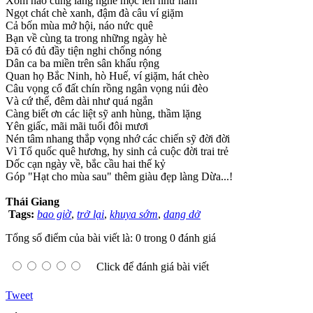
Xóm nào cũng làng nghề mọc lên như nấm
Ngọt chát chè xanh, đậm đà câu ví giặm
Cả bốn mùa mở hội, náo nức quê
Bạn về cùng ta trong những ngày hè
Đã có đủ đầy tiện nghi chống nóng
Dân ca ba miền trên sân khấu rộng
Quan họ Bắc Ninh, hò Huế, ví giặm, hát chèo
Câu vọng cổ đất chín rồng ngân vọng núi đèo
Và cứ thế, đêm dài như quá ngắn
Càng biết ơn các liệt sỹ anh hùng, thầm lặng
Yên giấc, mãi mãi tuổi đôi mươi
Nén tâm nhang thắp vọng nhớ các chiến sỹ đời đời
Vì Tổ quốc quê hương, hy sinh cả cuộc đời trai trẻ
Dốc cạn ngày về, bắc cầu hai thế kỷ
Góp "Hạt cho mùa sau" thêm giàu đẹp làng Dừa...!
Thái Giang
Tags:
bao giờ
,
trở lại
,
khuya sớm
,
dang dở
Tổng số điểm của bài viết là: 0 trong 0 đánh giá
Click để đánh giá bài viết
Tweet